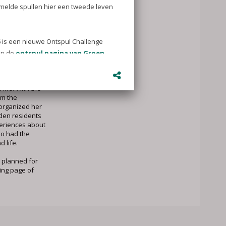
ing Challenge
lps you
pact your
tering creates
 You can also
y with your
 life. With the
om the
 organized her
iden residents
eriences about
so had the
 life.
s planned for
ring page of