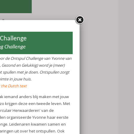
hallenge van
ezond en
t van wat
n zorgt voor
 blij maken
gen deze een
Circulair
te Leiden
ste Ontspul
n samen en
et ontspullen.
n hier een
Ontspul
ntspul
n Gelukkig