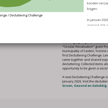
Decluttering Challenge
Yvonne van Baaren's Declutter
(Green, Healthy and Happy) he
become (more) aware of the im
belongings have on you. Declut
peace and space in your home.
often make someone else happ
old things, giving them a second
"Circular Revaluation" grant fr
municipality of Leiden, Yvonne
first Decluttering Challenge. Le
came together and shared exp
decluttering. Collected items al
opportunity to be given a second
A new Decluttering Challenge i
January 2026. Visit the declutte
Groen, Gezond en Gelukkig
.