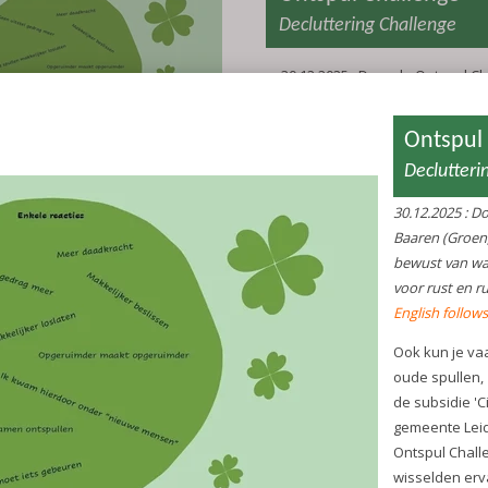
Decluttering Challenge
30.12.2025 : Door de Ontspul C
Yvonne van Baaren (Groen, G
Gelukkig) word je (meer) bewus
spullen met je doen. Ontspulle
rust en ruimte in jouw huis.
English follows the Dutch text
Ook kun je vaak iemand anders
met jouw oude spullen, zo krij
tweede leven. Met de subsidie '
Herwaarderen' van de gemeen
organiseerde Yvonne haar eer
Challenge. Leidenaren kwame
wisselden ervaringen uit over h
Ook konden verzamelde spulle
tweede leven krijgen.
.
In januari 2026 is een nieuwe 
Challenge gepland. Kijk op de
o
pagina van Groen, Gezond e