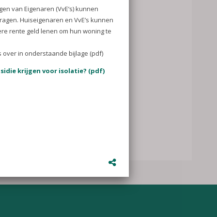
22 kan u onder
gen als u uw
or isolatie?
 (VvE’s)
uiseigenaren
re rente geld
n.
taande bijlage