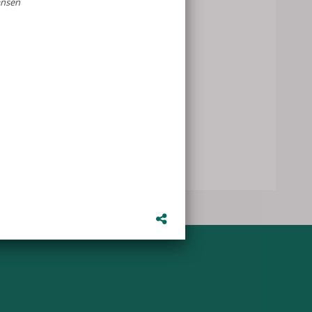
juni was weer
Het was een
door het
n voor zich.