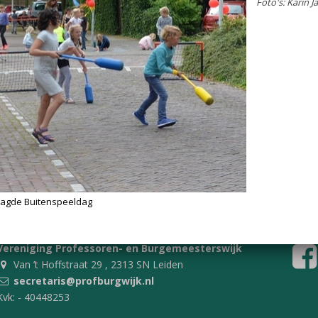
13 juni 2018| Op woensdag 13 
de jaarlijkse buitenspeeldag. 
zeer geslaagde middag, mede 
zonnige weer. De foto's spreke
Foto's: Karin Jansen
Vereniging Professoren- en Burgemeesterswijk
Van ’t Hoffstraat 29 , 2313 SN Leiden
secretaris@profburgwijk.nl
Kvk: - 40448253