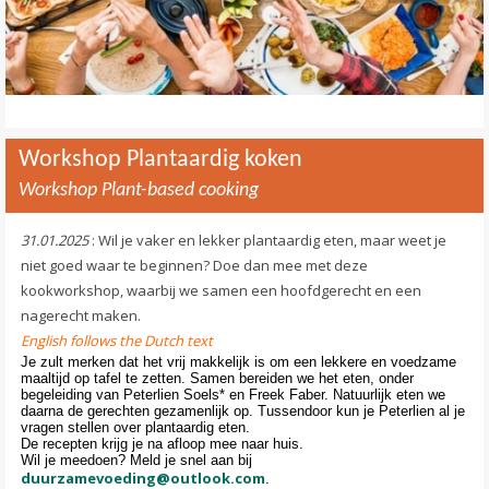
Workshop Plantaardig koken
Workshop Plant-based cooking
31.01.2025
: Wil je vaker en lekker plantaardig eten, maar weet je
niet goed waar te beginnen? Doe dan mee met deze
kookworkshop, waarbij we samen een hoofdgerecht en een
nagerecht maken.
English follows the Dutch text
Je zult merken dat het vrij makkelijk is om een lekkere en voedzame
maaltijd op tafel te zetten. Samen bereiden we het eten, onder
begeleiding van Peterlien Soels* en Freek Faber. Natuurlijk eten we
daarna de gerechten gezamenlijk op. Tussendoor kun je Peterlien al je
vragen stellen over plantaardig eten.
De recepten krijg je na afloop mee naar huis.
Wil je meedoen? Meld je snel aan bij
duurzamevoeding@outlook.com
.