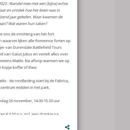
e met een
t en ontdek hoe
izend jaar
daten
n?
g van het fort
alle Romeinse
n Durendale
uid van Gaius
leven in
rmen we op met
ing start bij de
 midden in het
, 14.00-15.30
l. een drankje