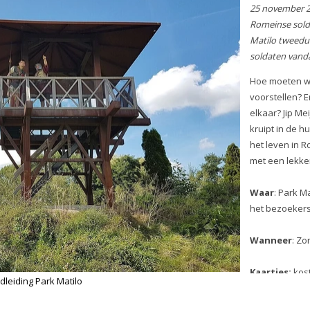
25 november 2023
: Wandel me
(bijna) echte Romeinse soldaa
het leven was in Matilo tweedu
geleden. Waar kwamen de sol
vandaan? Wat waren hun take
Hoe moeten we ons de inrichtin
voorstellen? En waarom lijken 
forten op elkaar? Jip Meijer va
Battlefield Tours kruipt in de h
Julius en vertelt alles over het 
Romeins Matilo. Na afloop wa
een lekker kopje koffie of thee.
Waar
: Park Matilo - de rondleid
Fabrica, het bezoekerscentrum
park.
Wanneer
: Zondag 26 november
uur
Kaartjes:
kosten € 6,50 p.p. inc