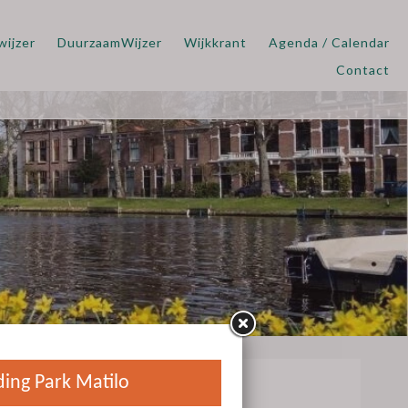
wijzer
DuurzaamWijzer
Wijkkrant
Agenda / Calendar
Contact
ilo